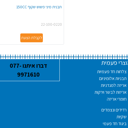
תבנית מיני פשוש שקוף 150CC
22-100-0220
לקבלת הצעת
צרי פעמית
דברו איתנו 077-
צלחות חד פעמיות
9971610
תבניות אלומיניום
אריזה למגדניות
ד
אריזות לבשר וירקות
חומרי אריזה
רדידים ונצמדים
שקיות
ביגוד חד פעמי